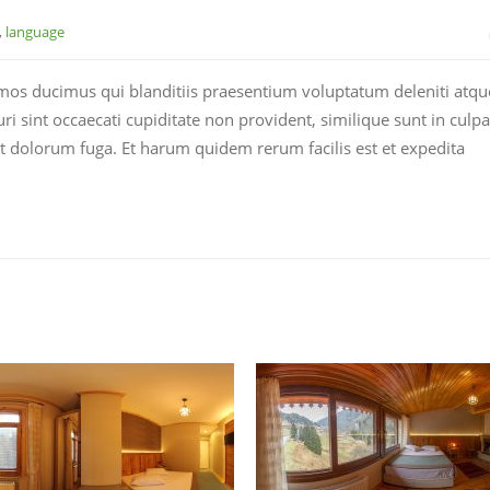
,
language
imos ducimus qui blanditiis praesentium voluptatum deleniti atqu
i sint occaecati cupiditate non provident, similique sunt in culpa
 et dolorum fuga. Et harum quidem rerum facilis est et expedita