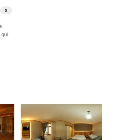
0
e
 qui