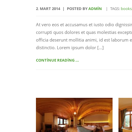
2
MART
2014
POSTED BY
ADMIN
TAGS:
books
.
At vero eos et accusamus et iusto odio digniss
corrupti quos dolores et quas molestias exceptur
officia deserunt mollitia animi, id est laborum
distinctio. Lorem ipsum dolor […]
CONTINUE READING ...