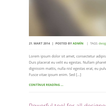
21
MART
2014
POSTED BY
ADMIN
TAGS:
desi
.
Lorem ipsum dolor sit amet, consectetur adipisci
Duis placerat eu velit eu egestas. Nullam phare
dignissim mattis, nulla nisl egestas erat, eu 
Fusce vitae ipsum enim. Sed […]
CONTINUE READING ...
Powerful tool for all designe