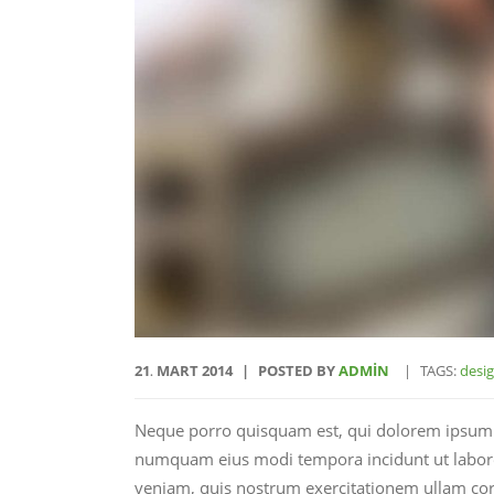
21
MART
2014
POSTED BY
ADMIN
TAGS:
desi
.
Neque porro quisquam est, qui dolorem ipsum qu
numquam eius modi tempora incidunt ut labor
veniam, quis nostrum exercitationem ullam corp