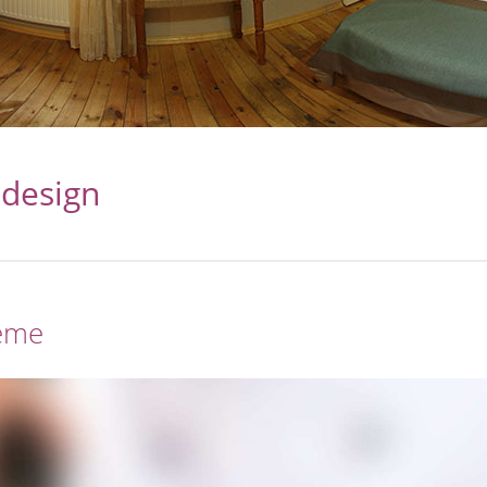
bdesign
eme