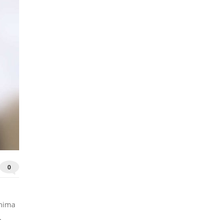
0
inima
.