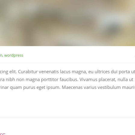
gn
,
wordpress
ng elit. Curabitur venenatis lacus magna, eu ultrices dui porta ut
tra nibh non magna porttitor faucibus. Vivamus placerat, nulla ut
pulvinar quam purus eget ipsum. Maecenas varius vestibulum mauri
rs