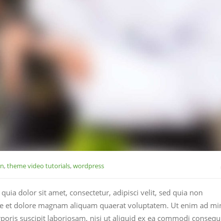
gn
,
theme video tutorials
,
wordpress
ia dolor sit amet, consectetur, adipisci velit, sed quia non
e et dolore magnam aliquam quaerat voluptatem. Ut enim ad m
oris suscipit laboriosam, nisi ut aliquid ex ea commodi consequ