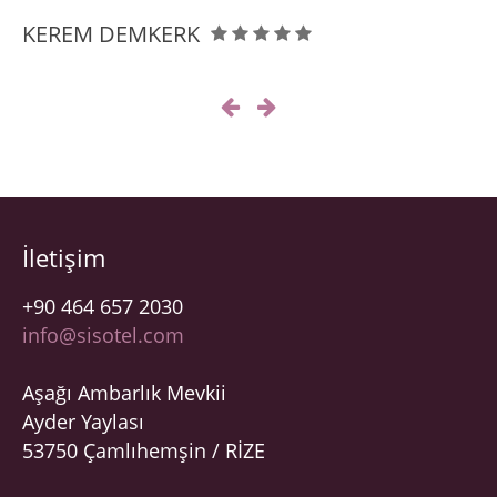
girişinde (Aşağıki
KEREM DEMKERK
Ambarlık) mevkinde
bulunan otelimiz
gürültüden uzak sakin
bir tatil geçirmek
isteyenler için idealdir.
Yılın 12 ayı […]
İletişim
+90 464 657 2030
info@sisotel.com
Aşağı Ambarlık Mevkii
Ayder Yaylası
53750 Çamlıhemşin / RİZE