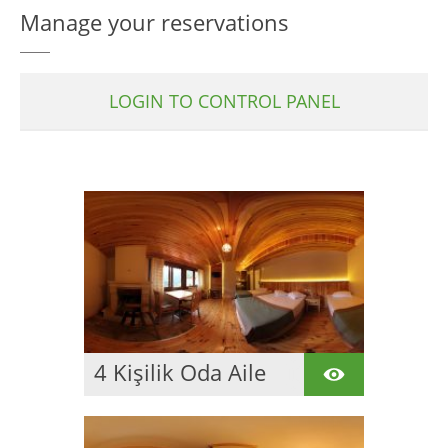
Manage your reservations
LOGIN TO CONTROL PANEL
4 Kişilik Oda Aile
Şömineli
Toplamda 30 oda
bulunan otelimizde
aynı anda 125 kişi